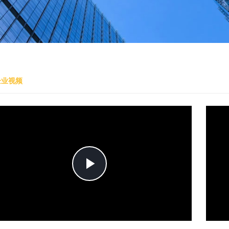
企业视频
Play
Video