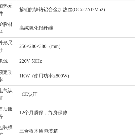
加热元
掺钼的铁铬铝合金加热丝(OCr27Al7Mo2)
件
炉膛材
高纯氧化铝纤维
料
外形尺
250×280×380（mm）
寸
电源
220V 50Hz
额定功
1KW (使用功率≤800W)
率
电气认
CE认证
证
售后服
12个月质保，终身保修
务
包装模
三合板木质包装箱
式