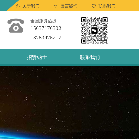
ꁘ
关于我们
ꁳ
留言咨询
ꀷ
联系我们
全国服务热线
15637176302
13783475217
招贤纳士
联系我们