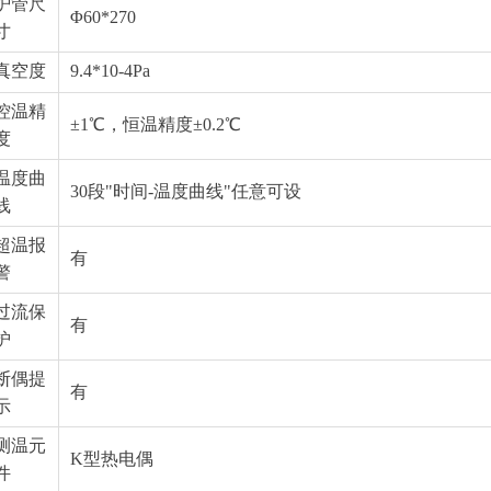
炉管尺
Φ60*270
寸
真空度
9.4*10-4Pa
控温精
±1℃，恒温精度±0.2℃
度
温度曲
30段"时间-温度曲线"任意可设
线
超温报
有
警
过流保
有
护
断偶提
有
示
测温元
K型热电偶
件