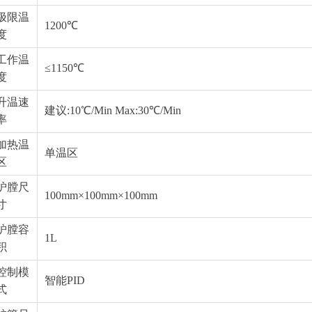
极限温
1200℃
度
工作温
≤1150℃
度
升温速
建议:10℃/Min Max:30℃/Min
率
加热温
单温区
区
炉膛尺
100mm×100mm×100mm
寸
炉膛容
1L
积
控制模
智能PID
式